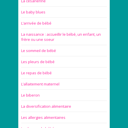
La césarienne
Le baby blues
L’arrivée de bébé
La naissance : accueillir le bébé, un enfant, un
frère ou une soeur
Le sommeil de bébé
Les pleurs de bébé
Le repas de bébé
L’allaitement maternel
Le biberon
La diversification alimentaire
Les allergies alimentaires