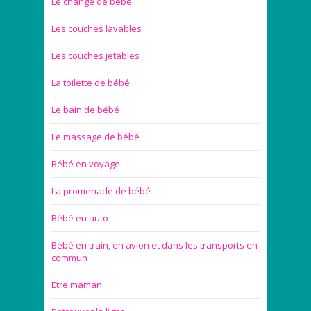
Le change de bébé
Les couches lavables
Les couches jetables
La toilette de bébé
Le bain de bébé
Le massage de bébé
Bébé en voyage
La promenade de bébé
Bébé en auto
Bébé en train, en avion et dans les transports en
commun
Etre maman