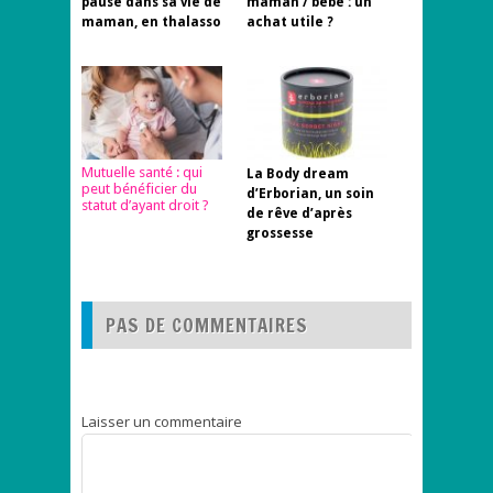
pause dans sa vie de
maman / bébé : un
maman, en thalasso
achat utile ?
Mutuelle santé : qui
La Body dream
peut bénéficier du
d’Erborian, un soin
statut d’ayant droit ?
de rêve d’après
grossesse
PAS DE COMMENTAIRES
Laisser un commentaire