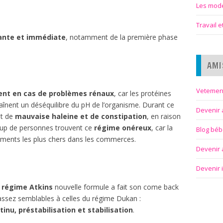
Les modes
Travail 
tante et immédiate
, notamment de la première phase
AMI
Vetemen
ment en cas de problèmes rénaux
, car les protéines
raînent un déséquilibre du pH de l’organisme. Durant ce
Devenir 
nt de
mauvaise haleine et de constipation
, en raison
oup de personnes trouvent ce
régime onéreux
, car la
Blog bé
aliments les plus chers dans les commerces.
Devenir a
Devenir 
régime Atkins
nouvelle formule a fait son come back
assez semblables à celles du régime Dukan :
nu, préstabilisation et stabilisation
.