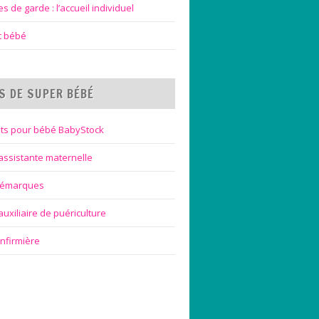
 de garde : l’accueil individuel
et bébé
S DE SUPER BÉBÉ
ts pour bébé BabyStock
assistante maternelle
bémarques
uxiliaire de puériculture
infirmière