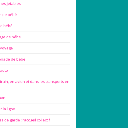
hes jetables
te de bébé
de bébé
age de bébé
 voyage
enade de bébé
 auto
train, en avion et dans les transports en
man
 la ligne
 de garde : l’accueil collectif