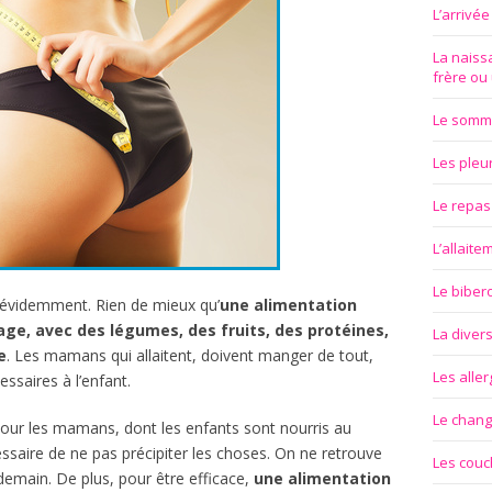
L’arrivé
La naissa
frère ou
Le somm
Les pleu
Le repas
L’allait
Le biber
e évidemment. Rien de mieux qu’
une alimentation
age, avec des légumes, des fruits, des protéines,
La divers
e
. Les mamans qui allaitent, doivent manger de tout,
Les aller
ssaires à l’enfant.
Le chan
our les mamans, dont les enfants sont nourris au
essaire de ne pas précipiter les choses. On ne retrouve
Les couc
demain. De plus, pour être efficace,
une alimentation