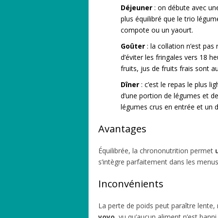
Déjeuner
: on débute avec un
plus équilibré que le trio lég
compote ou un yaourt.
Goûter
: la collation n’est pas
d’éviter les fringales vers 18 h
fruits, jus de fruits frais sont a
Dîner
: c’est le repas le plus l
d’une portion de légumes et d
légumes crus en entrée et un d
Avantages
Équilibrée, la chrononutrition permet
s’intègre parfaitement dans les menus 
Inconvénients
La perte de poids peut paraître lente, 
yoyo
, vu qu’aucun aliment n’est banni.