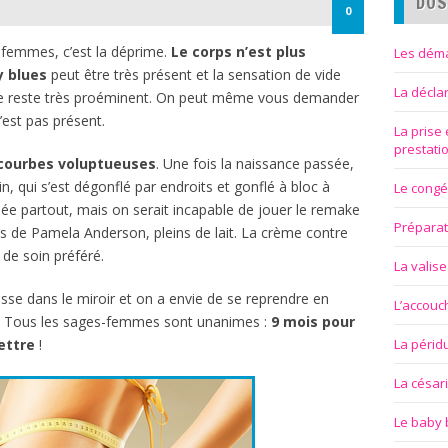
DOS
0
 femmes, c’est la déprime.
Le corps n’est plus
Les déma
y blues
peut être très présent et la sensation de vide
La décla
tre reste très proéminent. On peut même vous demander
’est pas présent.
La prise
prestati
courbes voluptueuses
. Une fois la naissance passée,
 qui s’est dégonflé par endroits et gonflé à bloc à
Le congé
uée partout, mais on serait incapable de jouer le remake
Préparat
ins de Pamela Anderson, pleins de lait. La crème contre
de soin préféré.
La valise
sse dans le miroir et on a envie de se reprendre en
L’accou
r ! Tous les sages-femmes sont unanimes :
9 mois pour
ettre
!
La périd
La césar
Le baby 