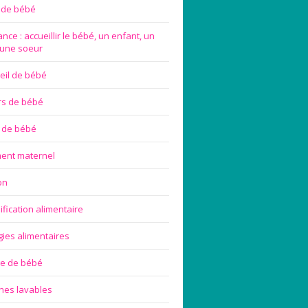
e de bébé
nce : accueillir le bébé, un enfant, un
 une soeur
eil de bébé
rs de bébé
 de bébé
ement maternel
on
ification alimentaire
gies alimentaires
ge de bébé
hes lavables