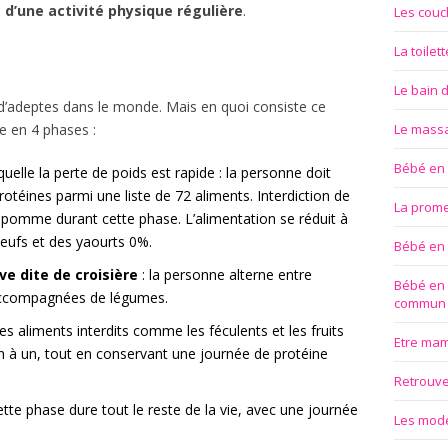
d’une activité physique régulière
.
Les couc
La toilet
Le bain 
 d’adeptes dans le monde. Mais en quoi consiste ce
e en 4 phases :
Le mass
Bébé en
uelle la perte de poids est rapide : la personne doit
éines parmi une liste de 72 aliments. Interdiction de
La prom
 pomme durant cette phase. L’alimentation se réduit à
oeufs et des yaourts 0%.
Bébé en
e dite de croisière
: la personne alterne entre
Bébé en 
 accompagnées de légumes.
commun
les aliments interdits comme les féculents et les fruits
Etre ma
un à un, tout en conservant une journée de protéine
Retrouver
ette phase dure tout le reste de la vie, avec une journée
Les modes