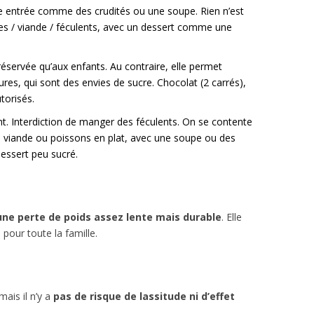
e entrée comme des crudités ou une soupe. Rien n’est
umes / viande / féculents, avec un dessert comme une
 réservée qu’aux enfants. Au contraire, elle permet
eures, qui sont des envies de sucre. Chocolat (2 carrés),
utorisés.
ight. Interdiction de manger des féculents. On se contente
e viande ou poissons en plat, avec une soupe ou des
essert peu sucré.
une perte de poids assez lente mais durable
. Elle
pour toute la famille.
mais il n’y a
pas de risque de lassitude ni d’effet