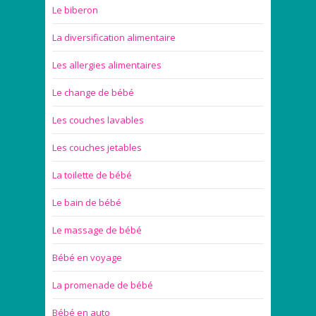
Le biberon
La diversification alimentaire
Les allergies alimentaires
Le change de bébé
Les couches lavables
Les couches jetables
La toilette de bébé
Le bain de bébé
Le massage de bébé
Bébé en voyage
La promenade de bébé
Bébé en auto