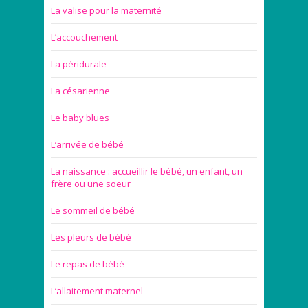
La valise pour la maternité
L’accouchement
La péridurale
La césarienne
Le baby blues
L’arrivée de bébé
La naissance : accueillir le bébé, un enfant, un
frère ou une soeur
Le sommeil de bébé
Les pleurs de bébé
Le repas de bébé
L’allaitement maternel