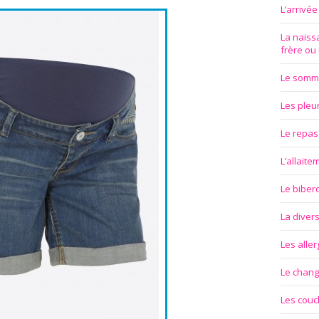
L’arrivé
La naissa
frère ou
Le somm
Les pleu
Le repas
L’allait
Le biber
La divers
Les aller
Le chan
Les couc