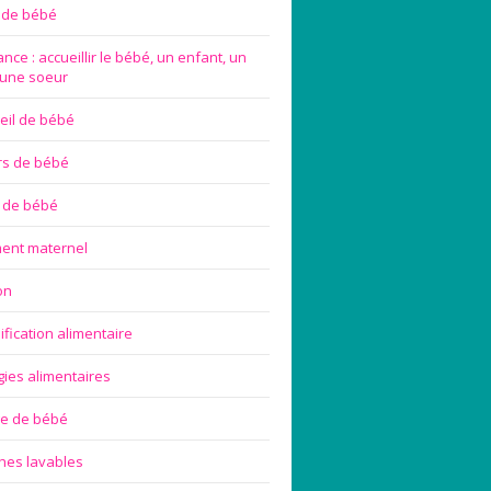
e de bébé
nce : accueillir le bébé, un enfant, un
 une soeur
eil de bébé
rs de bébé
 de bébé
ement maternel
on
ification alimentaire
gies alimentaires
ge de bébé
hes lavables