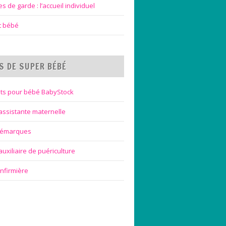
 de garde : l’accueil individuel
et bébé
S DE SUPER BÉBÉ
ts pour bébé BabyStock
assistante maternelle
bémarques
uxiliaire de puériculture
infirmière