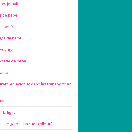
hes jetables
te de bébé
de bébé
age de bébé
 voyage
enade de bébé
 auto
train, en avion et dans les transports en
man
 la ligne
 de garde : l’accueil collectif