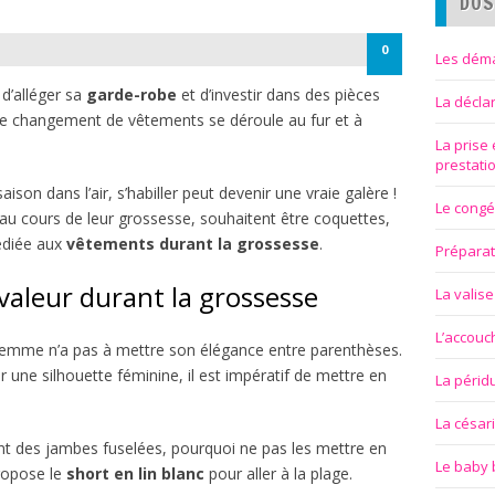
DOS
0
Les déma
 d’alléger sa
garde-robe
et d’investir dans des pièces
La décla
 le changement de vêtements se déroule au fur et à
La prise
prestati
ison dans l’air, s’habiller peut devenir une vraie galère !
Le congé
u cours de leur grossesse, souhaitent être coquettes,
édiée aux
vêtements durant la grossesse
.
Préparat
valeur durant la grossesse
La valise
L’accou
emme n’a pas à mettre son élégance entre parenthèses.
r une silhouette féminine, il est impératif de mettre en
La périd
La césar
t des jambes fuselées, pourquoi ne pas les mettre en
Le baby 
ropose le
short en lin blanc
pour aller à la plage.