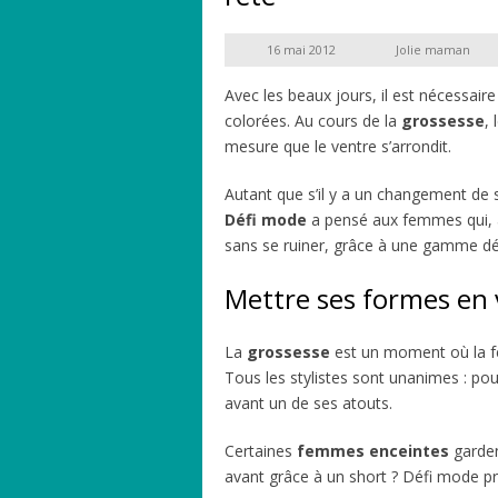
16 mai 2012
Jolie maman
Avec les beaux jours, il est nécessaire
colorées. Au cours de la
grossesse
,
mesure que le ventre s’arrondit.
Autant que s’il y a un changement de sa
Défi mode
a pensé aux femmes qui, a
sans se ruiner, grâce à une gamme d
Mettre ses formes en 
La
grossesse
est un moment où la f
Tous les stylistes sont unanimes : pou
avant un de ses atouts.
Certaines
femmes enceintes
garden
avant grâce à un short ? Défi mode p