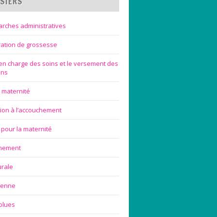
SIERS
rches administratives
ration de grossesse
 en charge des soins et le versement des
ons
 maternité
ion à l’accouchement
 pour la maternité
chement
urale
ienne
blues