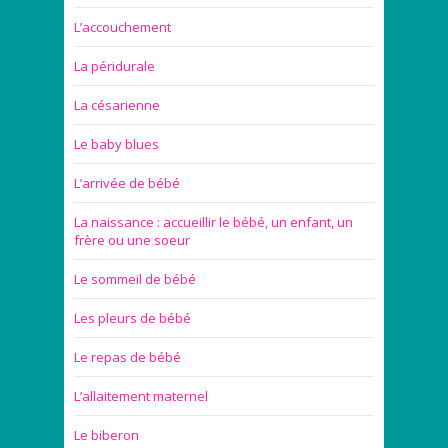
L’accouchement
La péridurale
La césarienne
Le baby blues
L’arrivée de bébé
La naissance : accueillir le bébé, un enfant, un
frère ou une soeur
Le sommeil de bébé
Les pleurs de bébé
Le repas de bébé
L’allaitement maternel
Le biberon