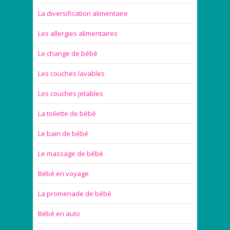
La diversification alimentaire
Les allergies alimentaires
Le change de bébé
Les couches lavables
Les couches jetables
La toilette de bébé
Le bain de bébé
Le massage de bébé
Bébé en voyage
La promenade de bébé
Bébé en auto