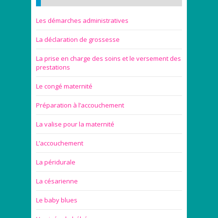
Les démarches administratives
La déclaration de grossesse
La prise en charge des soins et le versement des
prestations
Le congé maternité
Préparation à l’accouchement
La valise pour la maternité
L’accouchement
La péridurale
La césarienne
Le baby blues