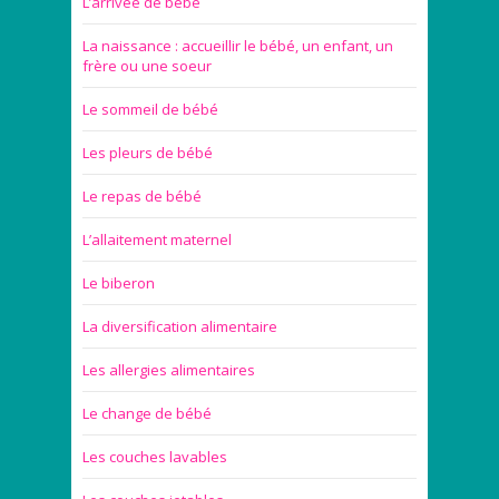
L’arrivée de bébé
La naissance : accueillir le bébé, un enfant, un
frère ou une soeur
Le sommeil de bébé
Les pleurs de bébé
Le repas de bébé
L’allaitement maternel
Le biberon
La diversification alimentaire
Les allergies alimentaires
Le change de bébé
Les couches lavables