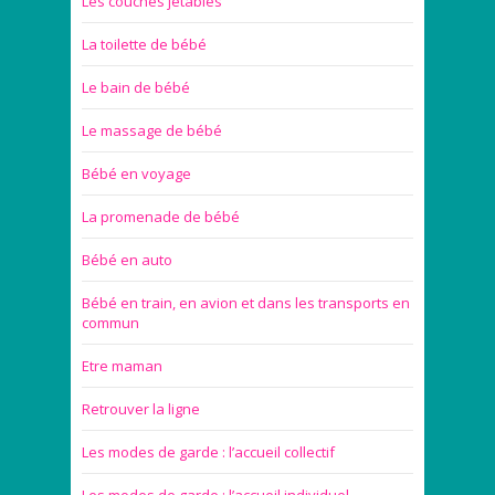
Les couches jetables
La toilette de bébé
Le bain de bébé
Le massage de bébé
Bébé en voyage
La promenade de bébé
Bébé en auto
Bébé en train, en avion et dans les transports en
commun
Etre maman
Retrouver la ligne
Les modes de garde : l’accueil collectif