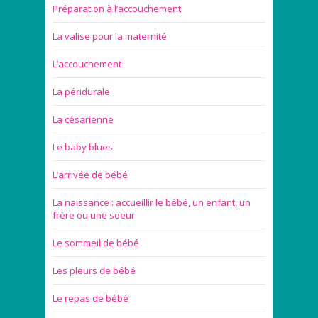
Préparation à l’accouchement
La valise pour la maternité
L’accouchement
La péridurale
La césarienne
Le baby blues
L’arrivée de bébé
La naissance : accueillir le bébé, un enfant, un
frère ou une soeur
Le sommeil de bébé
Les pleurs de bébé
Le repas de bébé