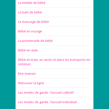
La toilette de bébé
Le bain de bébé
Le massage de bébé
Bébé en voyage
La promenade de bébé
Bébé en auto
Bébé en train, en avion et dans les transports en
commun
Etre maman
Retrouver la ligne
Les modes de garde : l’accueil collectif
Les modes de garde : l’accueil individuel