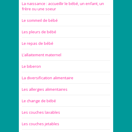
La naissance : accueillir le bébé, un enfant, un
frère ou une soeur
Le sommeil de bébé
Les pleurs de bébé
Le repas de bébé
L’allaitement maternel
Le biberon
La diversification alimentaire
Les allergies alimentaires
Le change de bébé
Les couches lavables
Les couches jetables