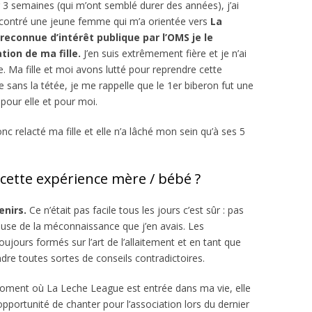
ur 3 semaines (qui m’ont semblé durer des années), j’ai
encontré une jeune femme qui m’a orientée vers
La
reconnue d’intérêt publique par l’OMS je le
tion de ma fille.
J’en suis extrêmement fière et je n’ai
e. Ma fille et moi avons lutté pour reprendre cette
se sans la tétée, je me rappelle que le 1er biberon fut une
t pour elle et pour moi.
donc relacté ma fille et elle n’a lâché mon sein qu’à ses 5
ette expérience mère / bébé ?
enirs.
Ce n’était pas facile tous les jours c’est sûr : pas
cause de la méconnaissance que j’en avais. Les
ujours formés sur l’art de l’allaitement et en tant que
dre toutes sortes de conseils contradictoires.
moment où La Leche League est entrée dans ma vie, elle
l’opportunité de chanter pour l’association lors du dernier