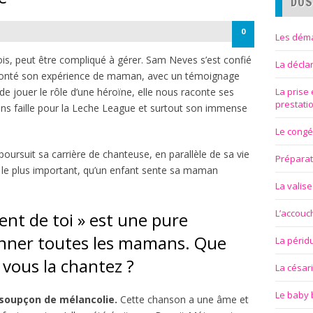
DOS
0
Les déma
ois, peut être compliqué à gérer. Sam Neves s’est confié
La décla
conté son expérience de maman, avec un témoignage
n de jouer le rôle d’une héroïne, elle nous raconte ses
La prise
prestati
ns faille pour la Leche League et surtout son immense
Le congé
oursuit sa carrière de chanteuse, en parallèle de sa vie
Préparat
a le plus important, qu’un enfant sente sa maman
La valise
L’accou
ent de toi » est une pure
sonner toutes les mamans. Que
La périd
vous la chantez ?
La césar
Le baby 
soupçon de mélancolie.
Cette chanson a une âme et