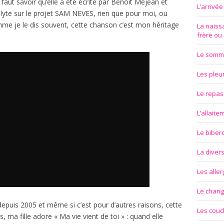
aut savoir qu’elle a été écrite par Benoit Méjean et
L’arrivé
yte sur le projet SAM NEVES, rien que pour moi, ou
me je le dis souvent, cette chanson c’est mon héritage
La naissa
frère ou
Le somm
Les pleu
Le repas
L’allait
Le biber
La divers
Les aller
Le chan
 depuis 2005 et même si c’est pour d’autres raisons, cette
Les couc
s, ma fille adore « Ma vie vient de toi » : quand elle