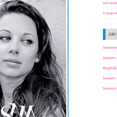
Les modes
Travail 
AMI
Vetemen
Devenir 
Blog bé
Devenir a
Devenir 