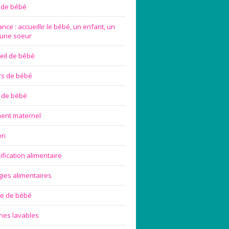
e de bébé
nce : accueillir le bébé, un enfant, un
 une soeur
eil de bébé
rs de bébé
 de bébé
ement maternel
on
ification alimentaire
gies alimentaires
ge de bébé
hes lavables