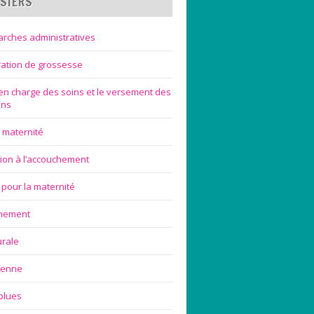
SIERS
rches administratives
ration de grossesse
 en charge des soins et le versement des
ons
 maternité
ion à l’accouchement
 pour la maternité
chement
urale
ienne
blues