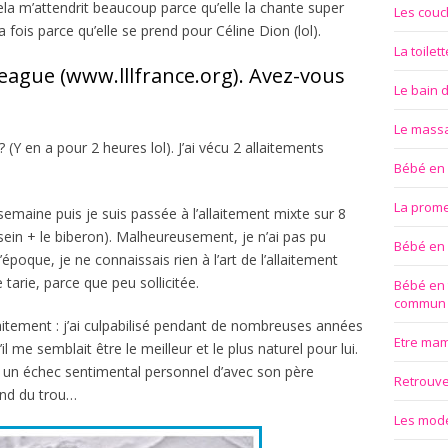
ela m’attendrit beaucoup parce qu’elle la chante super
Les couc
a fois parce qu’elle se prend pour Céline Dion (lol).
La toilet
eague (www.lllfrance.org). Avez-vous
Le bain 
Le mass
? (Y en a pour 2 heures lol). J’ai vécu 2 allaitements
Bébé en
La prom
semaine puis je suis passée à l’allaitement mixte sur 8
 sein + le biberon). Malheureusement, je n’ai pas pu
Bébé en
l’époque, je ne connaissais rien à l’art de l’allaitement
 tarie, parce que peu sollicitée.
Bébé en 
commun
llaitement : j’ai culpabilisé pendant de nombreuses années
Etre ma
l me semblait être le meilleur et le plus naturel pour lui.
à un échec sentimental personnel d’avec son père
Retrouver
fond du trou…
Les modes