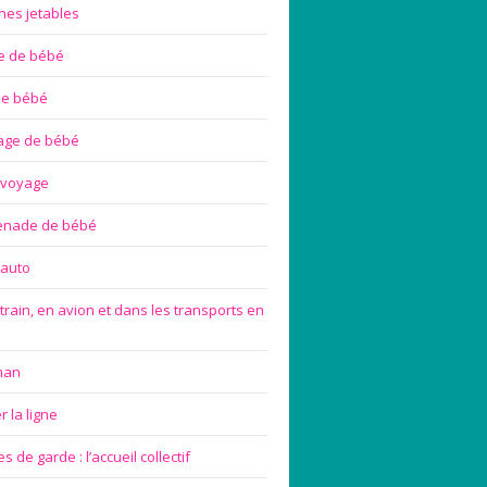
hes jetables
te de bébé
de bébé
age de bébé
 voyage
enade de bébé
 auto
train, en avion et dans les transports en
man
 la ligne
 de garde : l’accueil collectif