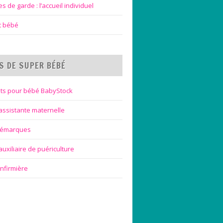
 de garde : l’accueil individuel
et bébé
S DE SUPER BÉBÉ
ts pour bébé BabyStock
assistante maternelle
bémarques
uxiliaire de puériculture
infirmière