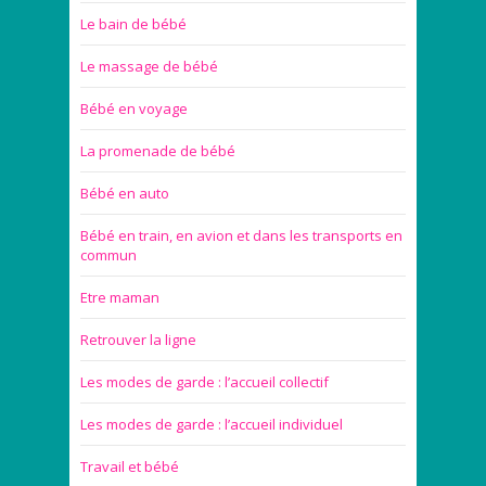
Le bain de bébé
Le massage de bébé
Bébé en voyage
La promenade de bébé
Bébé en auto
Bébé en train, en avion et dans les transports en
commun
Etre maman
Retrouver la ligne
Les modes de garde : l’accueil collectif
Les modes de garde : l’accueil individuel
Travail et bébé