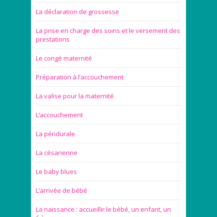
La déclaration de grossesse
La prise en charge des soins et le versement des
prestations
Le congé maternité
Préparation à l’accouchement
La valise pour la maternité
L’accouchement
La péridurale
La césarienne
Le baby blues
L’arrivée de bébé
La naissance : accueillir le bébé, un enfant, un