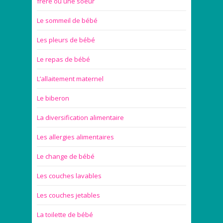
frère ou une soeur
Le sommeil de bébé
Les pleurs de bébé
Le repas de bébé
L’allaitement maternel
Le biberon
La diversification alimentaire
Les allergies alimentaires
Le change de bébé
Les couches lavables
Les couches jetables
La toilette de bébé