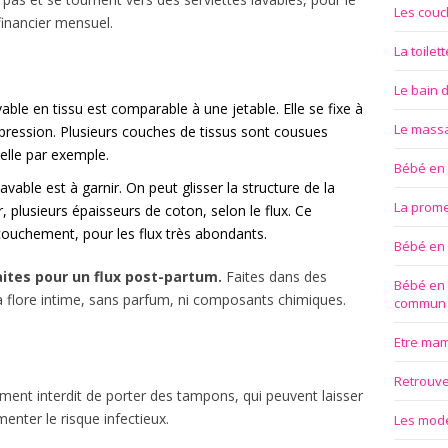
Les couc
financier mensuel.
La toilet
Le bain 
avable en tissu est comparable à une jetable. Elle se fixe à
Le mass
on pression. Plusieurs couches de tissus sont cousues
elle par exemple.
Bébé en
 lavable est à garnir. On peut glisser la structure de la
La prom
er, plusieurs épaisseurs de coton, selon le flux. Ce
ccouchement, pour les flux très abondants.
Bébé en
aites pour un flux post-partum.
Faites dans des
Bébé en 
la flore intime, sans parfum, ni composants chimiques.
commun
Etre ma
Retrouver
ement interdit de porter des tampons, qui peuvent laisser
menter le risque infectieux.
Les modes