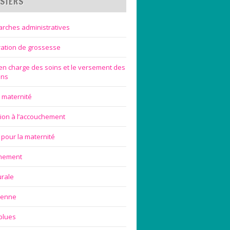
SIERS
rches administratives
ration de grossesse
 en charge des soins et le versement des
ons
 maternité
ion à l’accouchement
 pour la maternité
chement
urale
ienne
blues