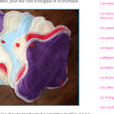
tables, pour leur côté écologique et économique.
L’arrivé
La naissa
frère ou
Le somm
Les pleu
Le repas
L’allait
Le biber
La divers
Les aller
Le chan
Les couc
as et se tournent vers des serviettes lavables, pour le