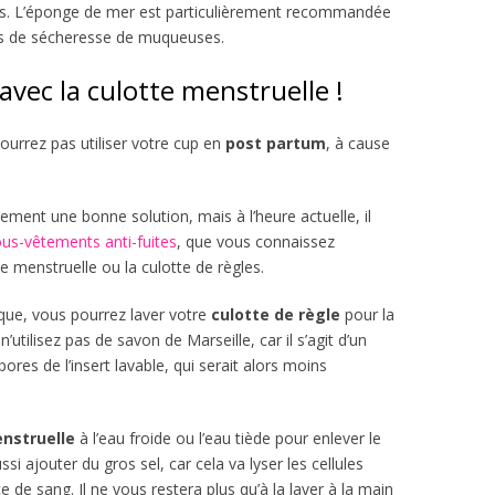
es. L’éponge de mer est particulièrement recommandée
s de sécheresse de muqueuses.
avec la culotte menstruelle !
urrez pas utiliser votre cup en
post partum
, à cause
vement une bonne solution, mais à l’heure actuelle, il
us-vêtements anti-fuites
, que vous connaissez
 menstruelle ou la culotte de règles.
que, vous pourrez laver votre
culotte de règle
pour la
 n’utilisez pas de savon de Marseille, car il s’agit d’un
 pores de l’insert lavable, qui serait alors moins
nstruelle
à l’eau froide ou l’eau tiède pour enlever le
i ajouter du gros sel, car cela va lyser les cellules
 de sang. Il ne vous restera plus qu’à la laver à la main