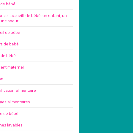
e de bébé
nce : accueillir le bébé, un enfant, un
 une soeur
eil de bébé
rs de bébé
 de bébé
ement maternel
on
ification alimentaire
gies alimentaires
ge de bébé
hes lavables