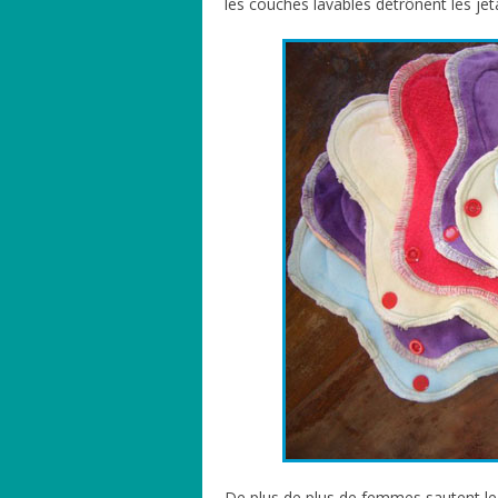
les couches lavables détrônent les je
De plus de plus de femmes sautent le p