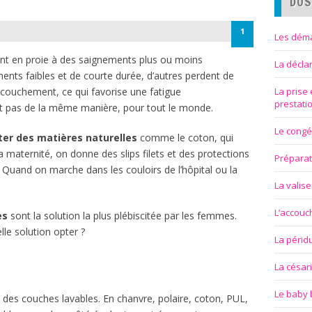
DOS
1
Les déma
nt en proie à des saignements plus ou moins
La décla
ents faibles et de courte durée, d’autres perdent de
accouchement, ce qui favorise une fatigue
La prise
prestati
ait pas de la même manière, pour tout le monde.
Le congé
ter des matières naturelles
comme le coton, qui
la maternité, on donne des slips filets et des protections
Préparat
 Quand on marche dans les couloirs de l’hôpital ou la
La valise
L’accou
es
sont la solution la plus plébiscitée par les femmes.
le solution opter ?
La périd
La césar
Le baby 
s couches lavables. En chanvre, polaire, coton, PUL,