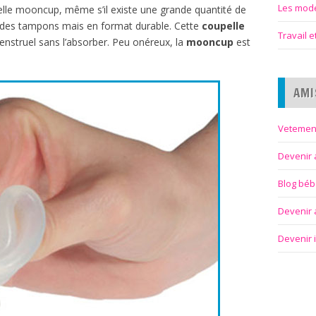
Les modes
pelle mooncup, même s’il existe une grande quantité de
des tampons mais en format durable. Cette
coupelle
Travail 
 menstruel sans l’absorber. Peu onéreux, la
mooncup
est
AMI
Vetemen
Devenir 
Blog bé
Devenir a
Devenir 