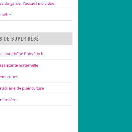
 de garde : l’accueil individuel
et bébé
S DE SUPER BÉBÉ
ts pour bébé BabyStock
assistante maternelle
bémarques
uxiliaire de puériculture
infirmière