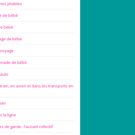
hes jetables
te de bébé
de bébé
age de bébé
 voyage
enade de bébé
 auto
train, en avion et dans les transports en
man
 la ligne
 de garde : l’accueil collectif