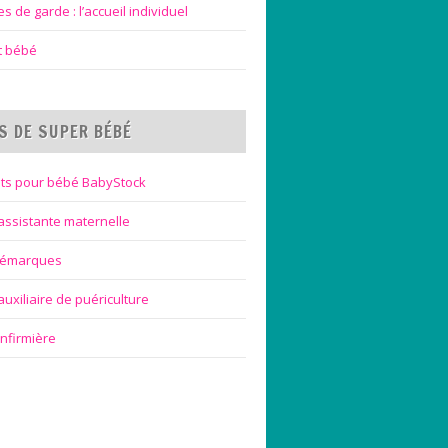
 de garde : l’accueil individuel
et bébé
S DE SUPER BÉBÉ
ts pour bébé BabyStock
assistante maternelle
bémarques
uxiliaire de puériculture
infirmière