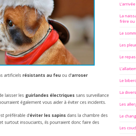
L’arrivé
La naissa
frère ou
Le somm
Les pleu
Le repas
L’allait
s artificiels
résistants
au
feu
ou d
’arroser
Le biber
La divers
de laisser les
guirlandes
électriques
sans surveillance
ourraient également vous aider à éviter ces incidents.
Les aller
est préférable d’
éviter
les
sapins
dans la chambre des
Le chan
et surtout insouciants, ils pourraient donc faire des
Les couc