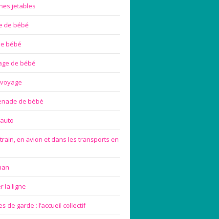
hes jetables
te de bébé
de bébé
age de bébé
 voyage
enade de bébé
 auto
train, en avion et dans les transports en
man
 la ligne
 de garde : l’accueil collectif