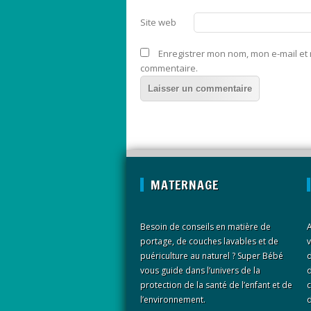
Site web
Enregistrer mon nom, mon e-mail et
commentaire.
MATERNAGE
Besoin de conseils en matière de
A
portage, de couches lavables et de
v
puériculture au naturel ? Super Bébé
d
vous guide dans l’univers de la
d
protection de la santé de l’enfant et de
c
l’environnement.
d