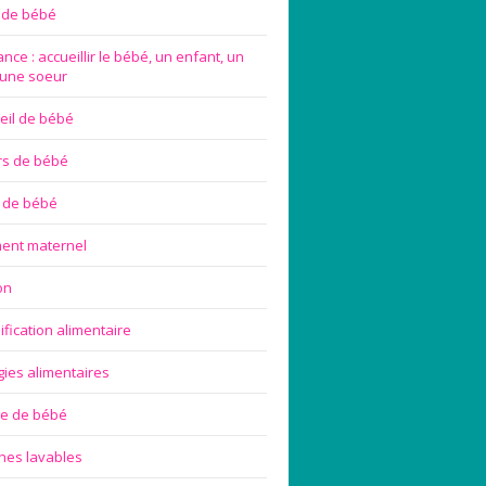
e de bébé
nce : accueillir le bébé, un enfant, un
 une soeur
eil de bébé
rs de bébé
 de bébé
ement maternel
on
ification alimentaire
gies alimentaires
ge de bébé
hes lavables