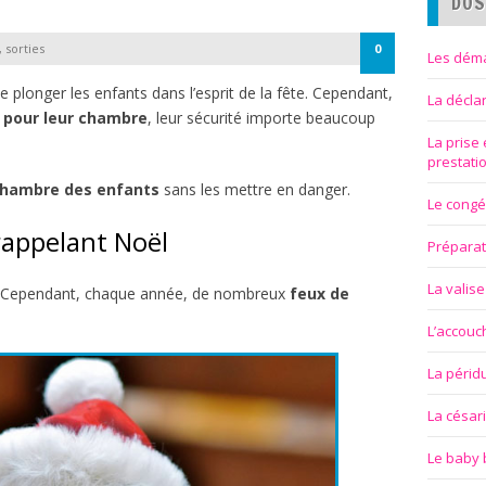
DOS
, sorties
0
Les déma
e plonger les enfants dans l’esprit de la fête. Cependant,
La décla
 pour leur chambre
, leur sécurité importe beaucoup
La prise
prestati
hambre des enfants
sans les mettre en danger.
Le congé
rappelant Noël
Préparat
La valise
e. Cependant, chaque année, de nombreux
feux
de
L’accou
La périd
La césar
Le baby 