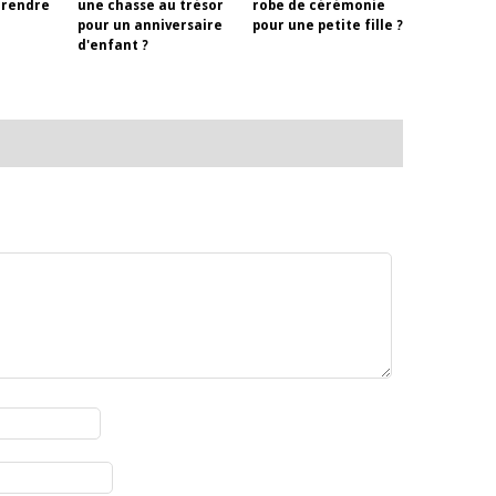
 rendre
une chasse au trésor
robe de cérémonie
pour un anniversaire
pour une petite fille ?
d'enfant ?