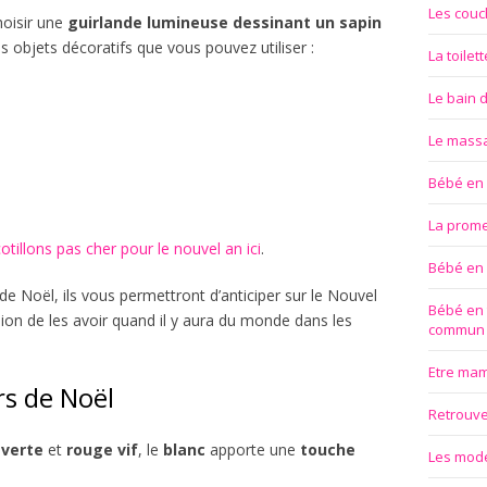
Les couc
hoisir une
guirlande
lumineuse
dessinant
un
sapin
tres objets décoratifs que vous pouvez utiliser :
La toilet
Le bain 
Le mass
Bébé en
La prom
otillons pas cher pour le nouvel an ici
.
Bébé en
e Noël, ils vous permettront d’anticiper sur le Nouvel
Bébé en 
sion de les avoir quand il y aura du monde dans les
commun
Etre ma
rs de Noël
Retrouver
s
verte
et
rouge
vif
, le
blanc
apporte une
touche
Les modes