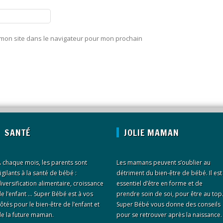
 mon site dans le navigateur pour mon prochain
SANTÉ
JOLIE MAMAN
 chaque mois, les parents sont
Les mamans peuvent s’oublier au
igilants à la santé de bébé :
détriment du bien-être de bébé. Il est
iversification alimentaire, croissance
essentiel d’être en forme et de
e l’enfant … Super Bébé est à vos
prendre soin de soi, pour être au top
ôtés pour le bien-être de l’enfant et
Super Bébé vous donne des conseils
e la future maman.
pour se retrouver après la naissance.