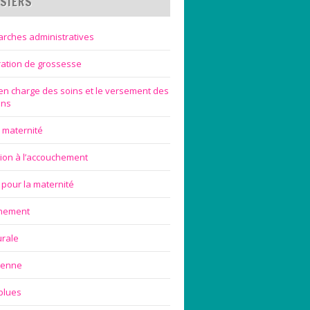
SIERS
rches administratives
ration de grossesse
 en charge des soins et le versement des
ons
 maternité
ion à l’accouchement
 pour la maternité
chement
urale
ienne
blues