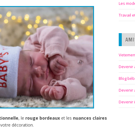
Les modes
Travail 
AMI
Vetemen
Devenir 
Blog bé
Devenir a
Devenir 
tionnelle
, le
rouge
bordeaux
et les
nuances
claires
votre décoration.