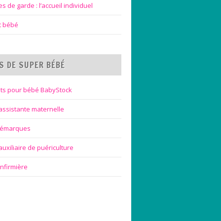
 de garde : l’accueil individuel
et bébé
S DE SUPER BÉBÉ
ts pour bébé BabyStock
assistante maternelle
bémarques
uxiliaire de puériculture
infirmière