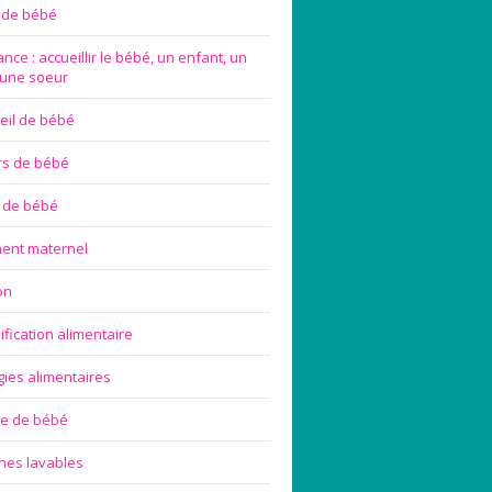
e de bébé
nce : accueillir le bébé, un enfant, un
 une soeur
eil de bébé
rs de bébé
 de bébé
ement maternel
on
ification alimentaire
gies alimentaires
ge de bébé
hes lavables