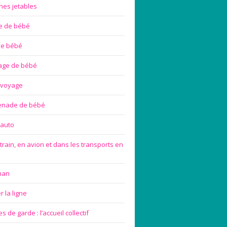
hes jetables
te de bébé
de bébé
age de bébé
 voyage
enade de bébé
 auto
train, en avion et dans les transports en
man
 la ligne
 de garde : l’accueil collectif