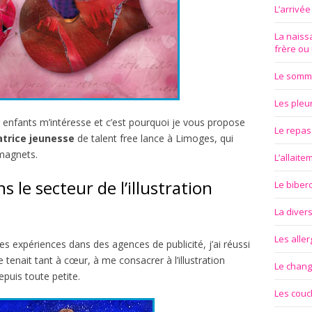
L’arrivé
La naissa
frère ou
Le somm
Les pleu
 enfants m’intéresse et c’est pourquoi je vous propose
Le repas
ratrice jeunesse
de talent free lance à Limoges, qui
 magnets.
L’allait
s le secteur de l’illustration
Le biber
La divers
Les aller
es expériences dans des agences de publicité, j’ai réussi
 tenait tant à cœur, à me consacrer à l’illustration
Le chan
puis toute petite.
Les couc