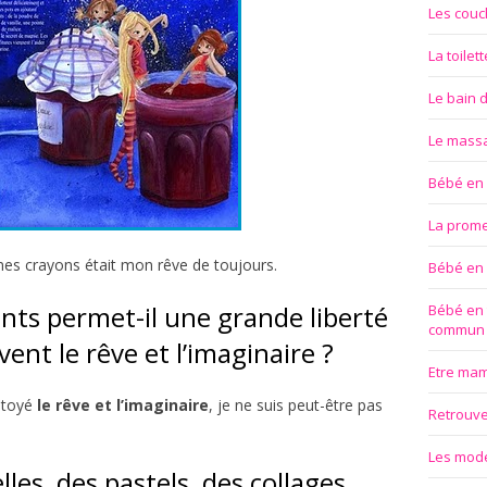
Les couc
La toilet
Le bain 
Le mass
Bébé en
La prom
mes crayons était mon rêve de toujours.
Bébé en
nts permet-il une grande liberté
Bébé en 
commun
ent le rêve et l’imaginaire ?
Etre ma
côtoyé
le rêve et l’imaginaire
, je ne suis peut-être pas
Retrouver
Les modes
les, des pastels, des collages,