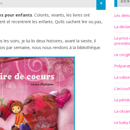
DOS
es
0
vres pour enfants
. Colorés, vivants, les livres ont
Les déma
sent et recentrent les enfants. Qu’ils sachent lire ou pas,
La décla
La prise
les soirs, je lui lis deux histoires, avant la sieste, il
prestati
 fois par semaine, nous nous rendons à la bibliothèque.
Le congé
Préparat
La valise
L’accou
La périd
La césar
Le baby 