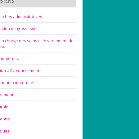
SIERS
rches administratives
ration de grossesse
 en charge des soins et le versement des
ons
 maternité
ion à l’accouchement
 pour la maternité
chement
urale
ienne
blues