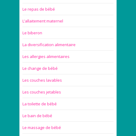
Le repas de bébé
L’allaitement maternel
Le biberon
La diversification alimentaire
Les allergies alimentaires
Le change de bébé
Les couches lavables
Les couches jetables
La toilette de bébé
Le bain de bébé
Le massage de bébé