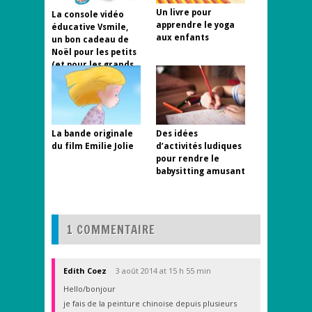
Un livre pour
La console vidéo
apprendre le yoga
éducative Vsmile,
aux enfants
un bon cadeau de
Noël pour les petits
(et pour les grands
aussi)
La bande originale
Des idées
du film Emilie Jolie
d’activités ludiques
pour rendre le
babysitting amusant
1 COMMENTAIRE
Edith Coez
3 août 2014 at 15 h 55 min
Hello/bonjour
je fais de la peinture chinoise depuis plusieurs