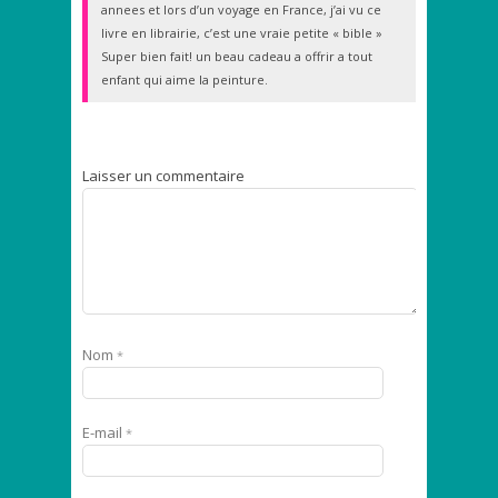
annees et lors d’un voyage en France, j’ai vu ce
livre en librairie, c’est une vraie petite « bible »
Super bien fait! un beau cadeau a offrir a tout
enfant qui aime la peinture.
Laisser un commentaire
Nom
*
E-mail
*