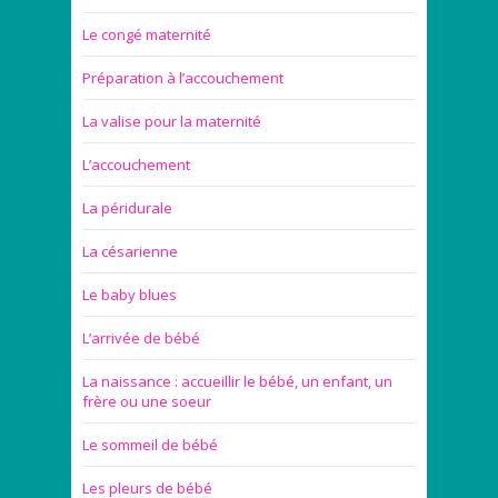
Le congé maternité
Préparation à l’accouchement
La valise pour la maternité
L’accouchement
La péridurale
La césarienne
Le baby blues
L’arrivée de bébé
La naissance : accueillir le bébé, un enfant, un
frère ou une soeur
Le sommeil de bébé
Les pleurs de bébé