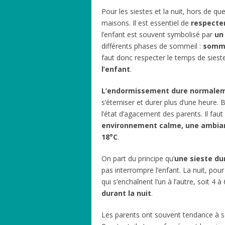
Pour les siestes et la nuit, hors de qu
maisons. Il est essentiel de
respecter
l’enfant est souvent symbolisé par
un
différents phases de sommeil :
somme
faut donc respecter le temps de siest
l’enfant
.
L’endormissement dure normalem
s’éterniser et durer plus d’une heure.
l’état d’agacement des parents. Il faut
environnement calme, une ambian
18°C
.
On part du principe qu’
une sieste du
pas interrompre l’enfant. La nuit, pou
qui s’enchaînent l’un à l’autre, soit 4 à 
durant la nuit
.
Les parents ont souvent tendance à se 