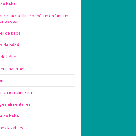
e de bébé
nce : accueillir le bébé, un enfant, un
 une soeur
eil de bébé
rs de bébé
 de bébé
ement maternel
on
ification alimentaire
gies alimentaires
ge de bébé
hes lavables