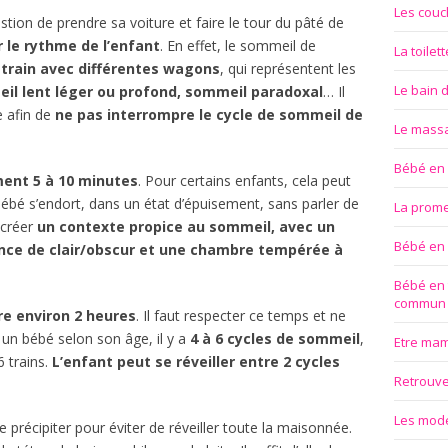
Les couc
estion de prendre sa voiture et faire le tour du pâté de
 le rythme de l’enfant
. En effet, le sommeil de
La toilet
 train avec différentes wagons
, qui représentent les
Le bain 
il lent léger ou profond, sommeil paradoxal
… Il
e afin de
ne pas interrompre le cycle de sommeil de
Le mass
Bébé en
ent 5 à 10 minutes
. Pour certains enfants, cela peut
 Bébé s’endort, dans un état d’épuisement, sans parler de
La prom
 créer
un contexte propice au sommeil, avec un
Bébé en
ce de clair/obscur et une chambre tempérée à
Bébé en 
commun
re environ 2 heures
. Il faut respecter ce temps et ne
r un bébé selon son âge, il y a
4 à 6 cycles de sommeil
,
Etre ma
6 trains.
L’enfant peut se réveiller entre 2 cycles
Retrouver
Les modes
précipiter pour éviter de réveiller toute la maisonnée.