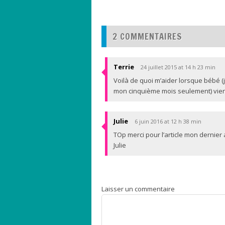
2 COMMENTAIRES
Terrie
24 juillet 2015 at 14 h 23 min
Voilà de quoi m’aider lorsque bébé (j
mon cinquième mois seulement) vie
Julie
6 juin 2016 at 12 h 38 min
TOp merci pour l’article mon dernier 
Julie
Laisser un commentaire