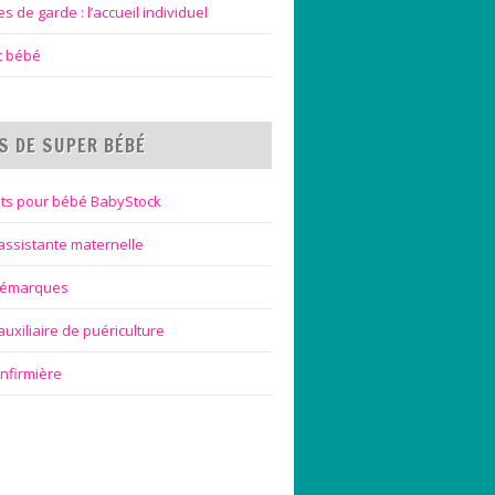
 de garde : l’accueil individuel
et bébé
S DE SUPER BÉBÉ
ts pour bébé BabyStock
assistante maternelle
bémarques
uxiliaire de puériculture
infirmière