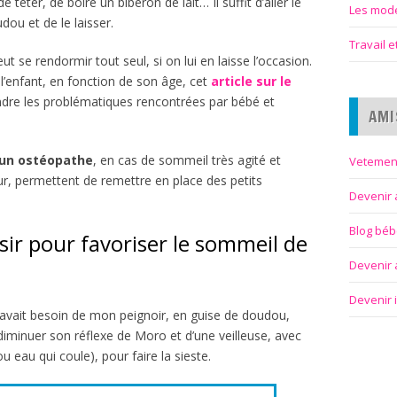
 téter, de boire un biberon de lait… Il suffit d’aller le
Les modes
dou et de le laisser.
Travail 
ut se rendormir tout seul, si on lui en laisse l’occasion.
l’enfant, en fonction de son âge, cet
article sur le
dre les problématiques rencontrées par bébé et
AMI
 un ostéopathe
, en cas de sommeil très agité et
Vetemen
ur, permettent de remettre en place des petits
Devenir 
Blog bé
ir pour favoriser le sommeil de
Devenir a
Devenir 
 avait besoin de mon peignoir, en guise de doudou,
iminuer son réflexe de Moro et d’une veilleuse, avec
u eau qui coule), pour faire la sieste.