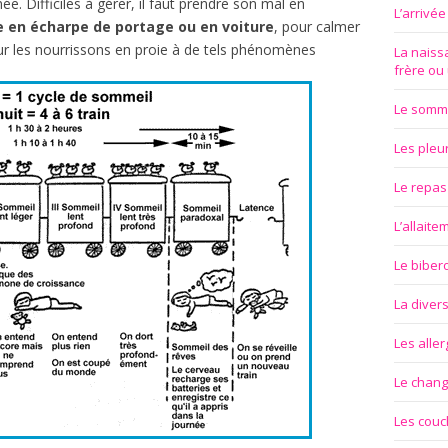
née. Difficiles à gérer, il faut prendre son mal en
L’arrivé
e en écharpe de portage ou en voiture
, pour calmer
ur les nourrissons en proie à de tels phénomènes
La naissa
frère ou
Le somm
Les pleu
Le repas
L’allait
Le biber
La divers
Les aller
Le chan
Les couc