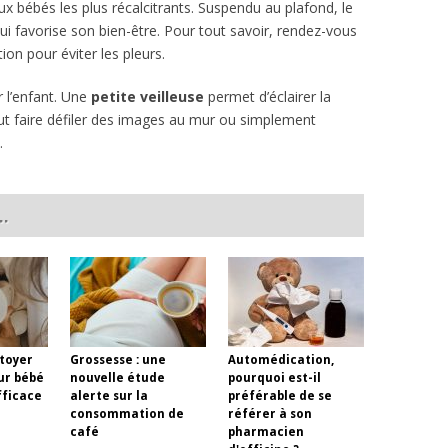
ux bébés les plus récalcitrants. Suspendu au plafond, le
ui favorise son bien-être. Pour tout savoir, rendez-vous
on pour éviter les pleurs.
r l’enfant. Une
petite veilleuse
permet d’éclairer la
t faire défiler des images au mur ou simplement
.
..
toyer
Grossesse : une
Automédication,
ur bébé
nouvelle étude
pourquoi est-il
fficace
alerte sur la
préférable de se
consommation de
référer à son
café
pharmacien