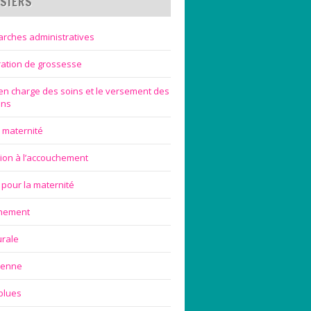
SIERS
rches administratives
ration de grossesse
 en charge des soins et le versement des
ons
 maternité
ion à l’accouchement
 pour la maternité
chement
urale
ienne
blues