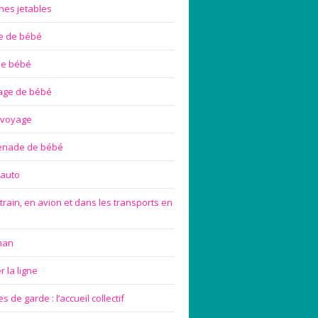
hes jetables
te de bébé
de bébé
age de bébé
 voyage
enade de bébé
 auto
train, en avion et dans les transports en
man
 la ligne
 de garde : l’accueil collectif