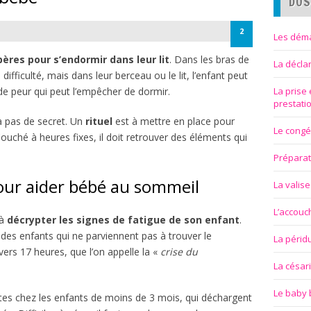
DOS
2
Les déma
pères pour s’endormir dans leur lit
. Dans les bras de
La décla
fficulté, mais dans leur berceau ou le lit, l’enfant peut
de peur qui peut l’empêcher de dormir.
La prise
prestati
 a pas de secret. Un
rituel
est à mettre en place pour
Le congé
ché à heures fixes, il doit retrouver des éléments qui
Préparat
pour aider bébé au sommeil
La valise
L’accou
 à
décrypter les signes de fatigue de son enfant
.
t des enfants qui ne parviennent pas à trouver le
La périd
rs 17 heures, que l’on appelle la «
crise du
La césar
Le baby 
tes chez les enfants de moins de 3 mois, qui déchargent