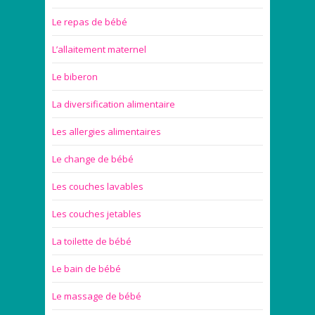
Le repas de bébé
L’allaitement maternel
Le biberon
La diversification alimentaire
Les allergies alimentaires
Le change de bébé
Les couches lavables
Les couches jetables
La toilette de bébé
Le bain de bébé
Le massage de bébé