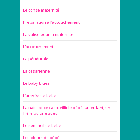
Le congé maternité
Préparation à l’accouchement
La valise pour la maternité
L’accouchement
La péridurale
La césarienne
Le baby blues
L’arrivée de bébé
La naissance : accueillir le bébé, un enfant, un
frère ou une soeur
Le sommeil de bébé
Les pleurs de bébé