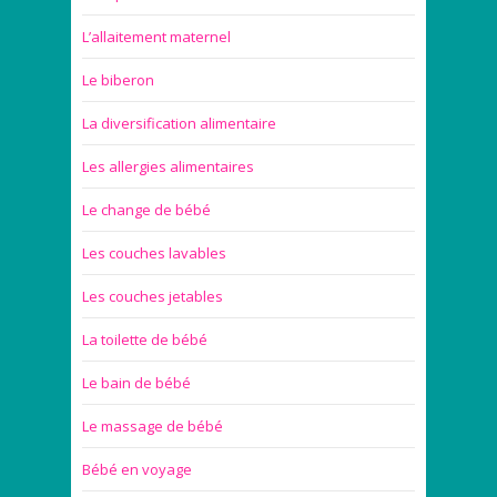
L’allaitement maternel
Le biberon
La diversification alimentaire
Les allergies alimentaires
Le change de bébé
Les couches lavables
Les couches jetables
La toilette de bébé
Le bain de bébé
Le massage de bébé
Bébé en voyage