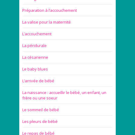
Préparation à l’accouchement
La valise pour la maternité
L’accouchement
La péridurale
La césarienne
Le baby blues
L’arrivée de bébé
La naissance : accueillir le bébé, un enfant, un
frère ou une soeur
Le sommeil de bébé
Les pleurs de bébé
Le repas de bébé