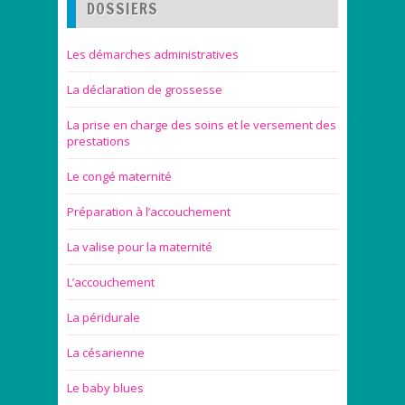
DOSSIERS
Les démarches administratives
La déclaration de grossesse
La prise en charge des soins et le versement des
prestations
Le congé maternité
Préparation à l’accouchement
La valise pour la maternité
L’accouchement
La péridurale
La césarienne
Le baby blues