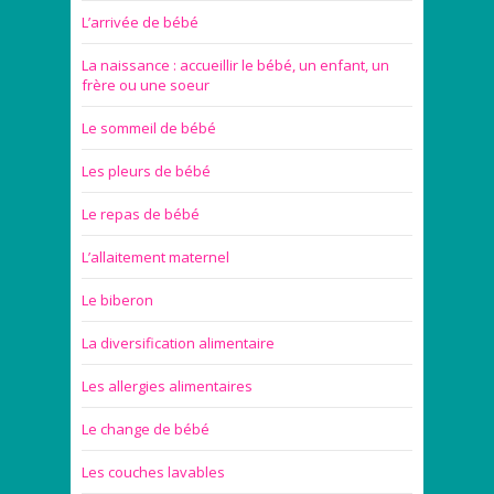
L’arrivée de bébé
La naissance : accueillir le bébé, un enfant, un
frère ou une soeur
Le sommeil de bébé
Les pleurs de bébé
Le repas de bébé
L’allaitement maternel
Le biberon
La diversification alimentaire
Les allergies alimentaires
Le change de bébé
Les couches lavables