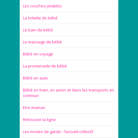
Les couches jetables
La toilette de bébé
Le bain de bébé
Le massage de bébé
Bébé en voyage
La promenade de bébé
Bébé en auto
Bébé en train, en avion et dans les transports en
commun
Etre maman
Retrouver la ligne
Les modes de garde : l’accueil collectif